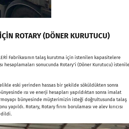
İÇİN ROTARY (DÖNER KURUTUCU)
 Fabrikasının talaş kurutma için istenilen kapasitelere
ısı hesaplamaları sonucunda Rotary’i (Döner Kurutucu) istenil
celikle eski yerinden hassas bir şekilde söküldükten sonra
ünyesinde ısı ve enerji hesapları yapıldıktan sonra imalat
ermoyapı bünyesinde müşterimizin isteği doğrultusunda talaş
onu yapıldı. Rotary, Rotary fırını borulaması ve alev kırıcısı
edildi.