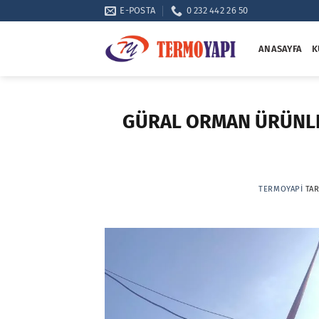
İçeriğe
E-POSTA
0 232 442 26 50
atla
ANASAYFA
K
GÜRAL ORMAN ÜRÜNLE
TERMOYAPI
TAR