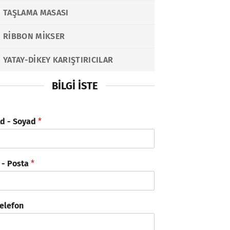
TAŞLAMA MASASI
RIBBON MIKSER
YATAY-DIKEY KARIŞTIRICILAR
BILGI İSTE
d - Soyad
*
 - Posta
*
elefon