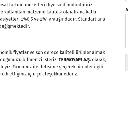
sal tartım bunkerleri diye sınıflandırabiliriz.
M
e kullanılan malzeme kalitesi olarak ana katkı
sasiyetleri ±%0,5 ve ±%1 aralığındadır. Standart ana
 değişmektedir.
omik fiyatlar ve son derece kaliteli ürünler almak
olduğumuzu bilmenizi isteriz.
TERMOYAPI A.Ş.
olarak,
yiz. Firmamız ile iletişime geçerek, ürünler ilgili
ercih ettiğiniz için çok teşekkür ederiz.