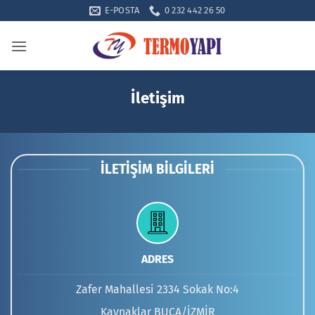
İçeriğe
E-POSTA
0 232 442 26 50
atla
İletişim
İLETIŞIM BILGILERI
ADRES
Zafer Mahallesi 2334 Sokak No:4
Kaynaklar BUCA/İZMİR