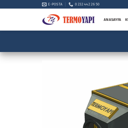
E-POSTA
0 232 442 26 50
ANASAYFA
K