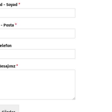
d - Soyad
*
 - Posta
*
elefon
esajınız
*