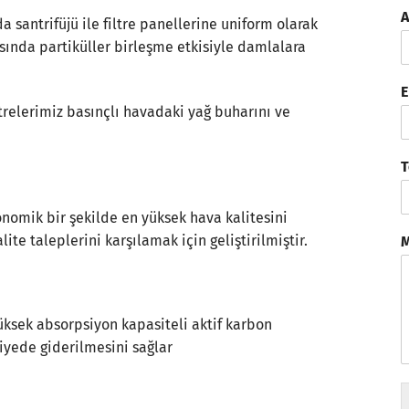
A
a santrifüjü ile filtre panellerine uniform olarak
asında partiküller birleşme etkisiyle damlalara
E
trelerimiz basınçlı havadaki yağ buharını ve
T
onomik bir şekilde en yüksek hava kalitesini
e taleplerini karşılamak için geliştirilmiştir.
M
yüksek absorpsiyon kapasiteli aktif karbon
yede giderilmesini sağlar