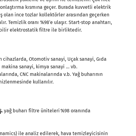
yonlaştırma kısmına geçer. Burada kuvvetli elektrik
iş olan ince tozlar kollektörler arasından geçerken
lır. Temizlik oranı %98′e ulaşır. Start-stop anahtarı,
ilir elektrostatik filtre ile birliktedir.
n cihazlarda, Otomotiv sanayi, Uçak sanayi, Gıda
, makina sanayi, kimya sanayi … vb.
alarında, CNC makinalarında v.b. Yağ buharının
mizlenmesinde kullanılır.
Ş.
yağ buharı filtre üniteleri %98 oranında
namics) ile analiz edilerek, hava temizleyicisinin