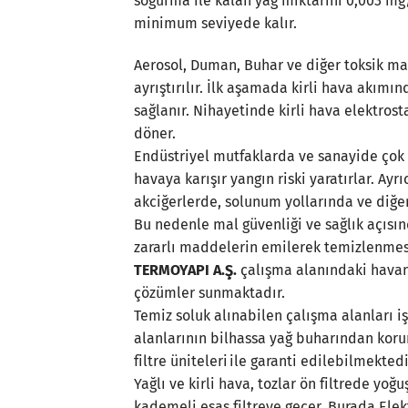
soğurma ile kalan yağ miktarını 0,003 mg/
minimum seviyede kalır.
Aerosol, Duman, Buhar ve diğer toksik ma
ayrıştırılır. İlk aşamada kirli hava akımı
sağlanır. Nihayetinde kirli hava elektros
döner.
Endüstriyel mutfaklarda ve sanayide çok 
havaya karışır yangın riski yaratırlar. Ayr
akciğerlerde, solunum yollarında ve diğe
Bu nedenle mal güvenliği ve sağlık açısın
zararlı maddelerin emilerek temizlenmesi
TERMOYAPI A.Ş.
çalışma alanındaki havan
çözümler sunmaktadır.
Temiz soluk alınabilen çalışma alanları iş
alanlarının bilhassa yağ buharından kor
filtre üniteleri ile garanti edilebilmektedi
Yağlı ve kirli hava, tozlar ön filtrede yo
kademeli esas filtreye geçer. Burada Elek