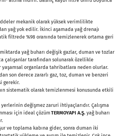
m³ altına indirir. Basınç kaybı filtre ömrü boyunca
ddeler mekanik olarak yüksek verimlilikte
ndan yağ yok edilir. İkinci aşamada yağ drenajı
tatik filtrede %98 oranında temizlenerek ortama geri
miktarda yağ buharı değişik gazlar, duman ve tozlar
ıca çalışanlar tarafından solunarak özellikle
r yaşamsal organlarda tahribatlara neden olurlar.
dan son derece zararlı gaz, toz, duman ve benzeri
 gerekir.
ın sistematik olarak temizlenmesi konusunda etkili
 yerlerinin değişmez zaruri ihtiyaçlarıdır. Çalışma
unması için ideal çözüm
TERMOYAPI A.Ş.
yağ buharı
r.
ğuşur ve toplama kabına gider, sonra duman iki
trostatik yükleme ve ayrım ile temizlenir. Çok ince