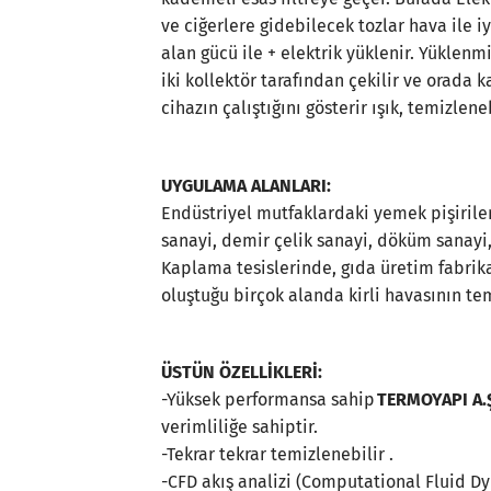
ve ciğerlere gidebilecek tozlar hava ile i
alan gücü ile + elektrik yüklenir. Yüklenm
iki kollektör tarafından çekilir ve orada ka
cihazın çalıştığını gösterir ışık, temizleneb
UYGULAMA ALANLARI:
Endüstriyel mutfaklardaki yemek pişirile
sanayi, demir çelik sanayi, döküm sanayi
Kaplama tesislerinde, gıda üretim fabrik
oluştuğu birçok alanda kirli havasının te
ÜSTÜN ÖZELLİKLERİ:
-Yüksek performansa sahip
TERMOYAPI A.
verimliliğe sahiptir.
-Tekrar tekrar temizlenebilir .
-CFD akış analizi (Computational Fluid Dy